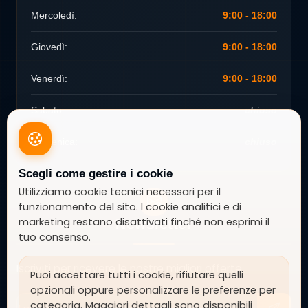
Mercoledì:
9:00 - 18:00
Giovedì:
9:00 - 18:00
Venerdì:
9:00 - 18:00
Sabato:
chiuso
Domenica:
chiuso
Scegli come gestire i cookie
Utilizziamo cookie tecnici necessari per il
funzionamento del sito. I cookie analitici e di
marketing restano disattivati finché non esprimi il
Newsletter
tuo consenso.
Iscriviti per ricevere le nostre migliori offerte
Puoi accettare tutti i cookie, rifiutare quelli
opzionali oppure personalizzare le preferenze per
categoria. Maggiori dettagli sono disponibili