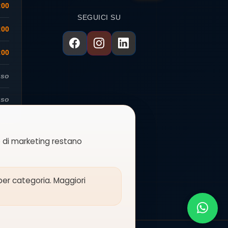
:00
SEGUICI SU
:00
:00
uso
uso
 e di marketing restano
 per categoria. Maggiori