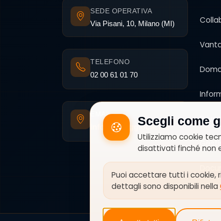
SEDE OPERATIVA
Colla
Via Pisani, 10, Milano (MI)
Vanta
TELEFONO
Doma
02 00 61 01 70
Infor
EMAIL
Priva
Scegli come ge
info@noleggioclick.it
Utilizziamo cookie tecn
Gesti
disattivati finché non 
Docum
Puoi accettare tutti i cookie,
dettagli sono disponibili nella