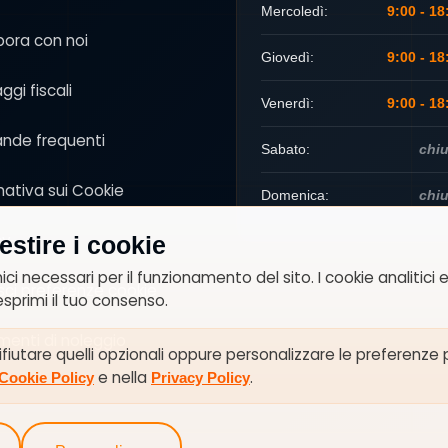
Mercoledì:
9:00 - 18
bora con noi
Giovedì:
9:00 - 18
ggi fiscali
Venerdì:
9:00 - 18
nde frequenti
Sabato:
chi
mativa sui Cookie
Domenica:
chi
cy
stire i cookie
ici necessari per il funzionamento del sito. I cookie analitici
sci preferenze cookie
esprimi il tuo consenso.
enti di noleggio
 rifiutare quelli opzionali oppure personalizzare le preferenze
e nella
.
Cookie Policy
Privacy Policy