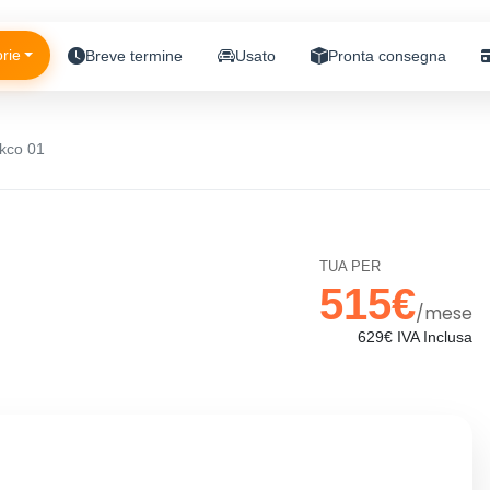
rie
Breve termine
Usato
Pronta consegna
kco 01
TUA PER
515€
/mese
629€ IVA Inclusa