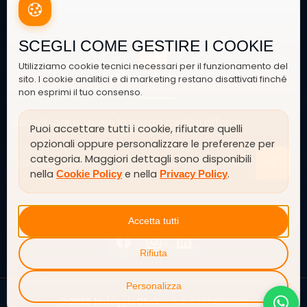
SCEGLI COME GESTIRE I COOKIE
Utilizziamo cookie tecnici necessari per il funzionamento del
Newsletter
sito. I cookie analitici e di marketing restano disattivati finché
non esprimi il tuo consenso.
Iscriviti per ricevere le nostre migliori offerte
Puoi accettare tutti i cookie, rifiutare quelli
opzionali oppure personalizzare le preferenze per
categoria. Maggiori dettagli sono disponibili
nella
e nella
.
Cookie Policy
Privacy Policy
SEGUICI SU
Accetta tutti
Rifiuta
Personalizza
P. IVA: 03374750788
© 2026 NoleggioClick
•