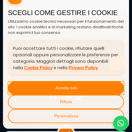
SCEGLI COME GESTIRE I COOKIE
Utilizziamo cookie tecnici necessari per il funzionamento del
Newsletter
sito. I cookie analitici e di marketing restano disattivati finché
non esprimi il tuo consenso.
Iscriviti per ricevere le nostre migliori offerte
Puoi accettare tutti i cookie, rifiutare quelli
opzionali oppure personalizzare le preferenze per
categoria. Maggiori dettagli sono disponibili
nella
e nella
.
Cookie Policy
Privacy Policy
SEGUICI SU
Accetta tutti
Rifiuta
Personalizza
P. IVA: 03374750788
© 2026 NoleggioClick
•