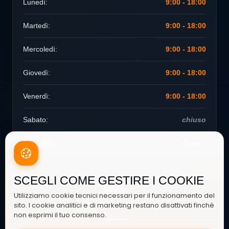
Lunedì:
9:00 - 18:00
Martedì:
9:00 - 18:00
Mercoledì:
9:00 - 18:00
Giovedì:
9:00 - 18:00
Venerdì:
9:00 - 18:00
Sabato:
chiuso
Domenica:
chiuso
SCEGLI COME GESTIRE I COOKIE
Utilizziamo cookie tecnici necessari per il funzionamento del
Newsletter
sito. I cookie analitici e di marketing restano disattivati finché
non esprimi il tuo consenso.