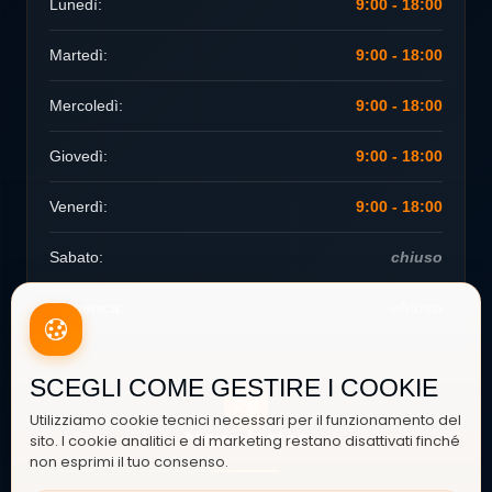
Lunedì:
9:00 - 18:00
Martedì:
9:00 - 18:00
Mercoledì:
9:00 - 18:00
Giovedì:
9:00 - 18:00
Venerdì:
9:00 - 18:00
Sabato:
chiuso
Domenica:
chiuso
SCEGLI COME GESTIRE I COOKIE
Utilizziamo cookie tecnici necessari per il funzionamento del
Newsletter
sito. I cookie analitici e di marketing restano disattivati finché
non esprimi il tuo consenso.