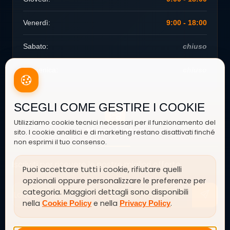
Venerdì:
9:00 - 18:00
Sabato:
chiuso
Domenica:
chiuso
SCEGLI COME GESTIRE I COOKIE
Utilizziamo cookie tecnici necessari per il funzionamento del
Newsletter
sito. I cookie analitici e di marketing restano disattivati finché
non esprimi il tuo consenso.
Iscriviti per ricevere le nostre migliori offerte
Puoi accettare tutti i cookie, rifiutare quelli
opzionali oppure personalizzare le preferenze per
categoria. Maggiori dettagli sono disponibili
nella
e nella
.
Cookie Policy
Privacy Policy
SEGUICI SU