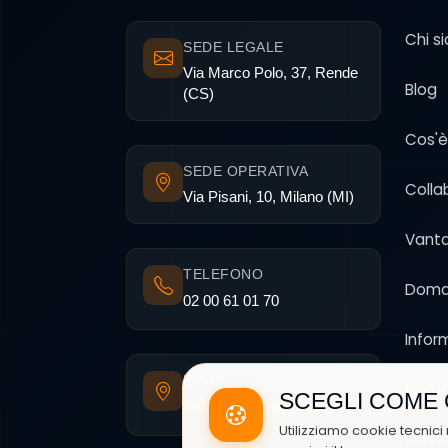
Chi s
SEDE LEGALE
Via Marco Polo, 37, Rende
Blog
(CS)
Cos'è
SEDE OPERATIVA
Colla
Via Pisani, 10, Milano (MI)
Vanta
TELEFONO
Doma
02 00 61 01 70
Infor
EMAIL
Priva
SCEGLI COME 
info@noleggioclick.it
Utilizziamo cookie tecnici 
Gesti