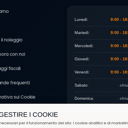
iamo
Lunedì:
9:00 - 18
Martedì:
9:00 - 18
 il noleggio
Mercoledì:
9:00 - 18
bora con noi
Giovedì:
9:00 - 18
ggi fiscali
Venerdì:
9:00 - 18
nde frequenti
Sabato:
chi
mativa sui Cookie
Domenica:
chi
cy
GESTIRE I COOKIE
necessari per il funzionamento del sito. I cookie analitici e di marketi
sci preferenze cookie