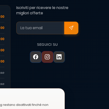
Iscriviti per ricevere le nostre
migliori offerte
:00
:00
:00
SEGUICI SU
:00
:00
uso
uso
ng restano disattivati finché non