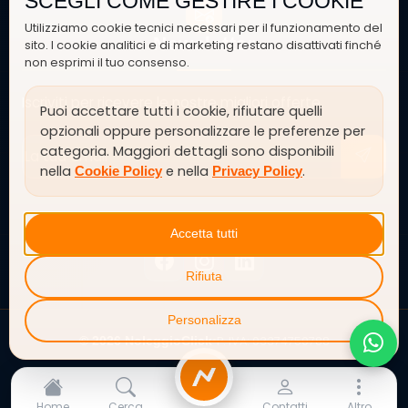
SCEGLI COME GESTIRE I COOKIE
Utilizziamo cookie tecnici necessari per il funzionamento del
Newsletter
sito. I cookie analitici e di marketing restano disattivati finché
non esprimi il tuo consenso.
Iscriviti per ricevere le nostre migliori offerte
Puoi accettare tutti i cookie, rifiutare quelli
opzionali oppure personalizzare le preferenze per
categoria. Maggiori dettagli sono disponibili
nella
e nella
.
Cookie Policy
Privacy Policy
SEGUICI SU
Accetta tutti
Rifiuta
Personalizza
P. IVA: 03374750788
© 2026 NoleggioClick
•
NoleggioClick
Preferenze cookie
Home
Cerca
Contatti
Altro