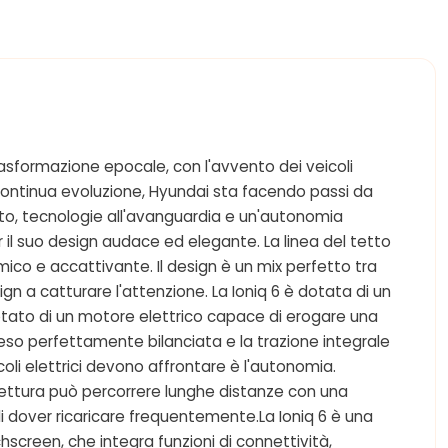
trasformazione epocale, con l'avvento dei veicoli
 continua evoluzione, Hyundai sta facendo passi da
fiato, tecnologie all'avanguardia e un'autonomia
r il suo design audace ed elegante. La linea del tetto
mico e accattivante. Il design è un mix perfetto tra
ign a catturare l'attenzione. La Ioniq 6 è dotata di un
otato di un motore elettrico capace di erogare una
peso perfettamente bilanciata e la trazione integrale
icoli elettrici devono affrontare è l'autonomia.
 vettura può percorrere lunghe distanze con una
di dover ricaricare frequentemente.La Ioniq 6 è una
screen, che integra funzioni di connettività,