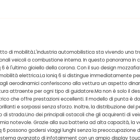
cetto di mobilità.L'industria automobilistica sta vivendo una 
ionali veicoli a combustione interna. In questo panorama in
iq 6 è l'ultimo gioiello della corona. Con il suo design mozza
 mobilità elettrica.La Ioniq 6 si distingue immediatamente pe
ttagli aerodinamici conferiscono alla vettura un aspetto dina
ttura attraente per ogni tipo di guidatore.Ma non è solo il des
o che offre prestazioni eccellenti. Il modello di punta è d
lanti e sorpassi senza sforzo. Inoltre, la distribuzione del 
 di strada.Uno dei principali ostacoli che gli acquirenti di ve
omia notevole. Grazie alla sua batteria ad alta capacità, la
Ioniq 6 possono godersi viaggi lunghi senza la preoccupazione 
 sistema avanzato di infotainment con un ampio display touch