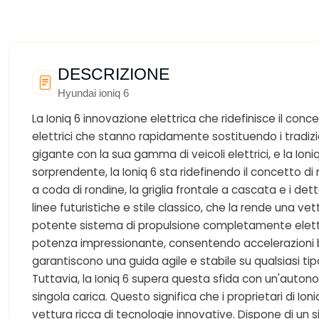
DESCRIZIONE
Hyundai ioniq 6
La Ioniq 6 innovazione elettrica che ridefinisce il con
elettrici che stanno rapidamente sostituendo i tradiz
gigante con la sua gamma di veicoli elettrici, e la Ion
sorprendente, la Ioniq 6 sta ridefinendo il concetto di
a coda di rondine, la griglia frontale a cascata e i de
linee futuristiche e stile classico, che la rende una ve
potente sistema di propulsione completamente elettric
potenza impressionante, consentendo accelerazioni bril
garantiscono una guida agile e stabile su qualsiasi tipo
Tuttavia, la Ioniq 6 supera questa sfida con un'auton
singola carica. Questo significa che i proprietari di 
vettura ricca di tecnologie innovative. Dispone di un