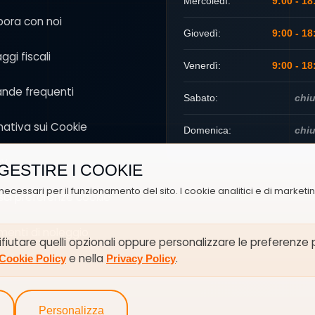
Mercoledì:
9:00 - 18
bora con noi
Giovedì:
9:00 - 18
ggi fiscali
Venerdì:
9:00 - 18
nde frequenti
Sabato:
chi
mativa sui Cookie
Domenica:
chi
cy
GESTIRE I COOKIE
necessari per il funzionamento del sito. I cookie analitici e di marketi
sci preferenze cookie
enti di noleggio
 rifiutare quelli opzionali oppure personalizzare le preferenze
e nella
.
Cookie Policy
Privacy Policy
Personalizza