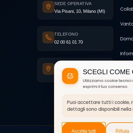
SEDE OPERATIVA
Colla
Via Pisani, 10, Milano (MI)
Vanta
TELEFONO
Doma
02 00 61 01 70
Infor
EMAIL
Priva
SCEGLI COME 
info@noleggioclick.it
Utilizziamo cookie tecnici 
Gesti
esprimi il tuo consenso.
Docum
Puoi accettare tutti i cookie,
dettagli sono disponibili nella
Accetta tutti
Rifiuta