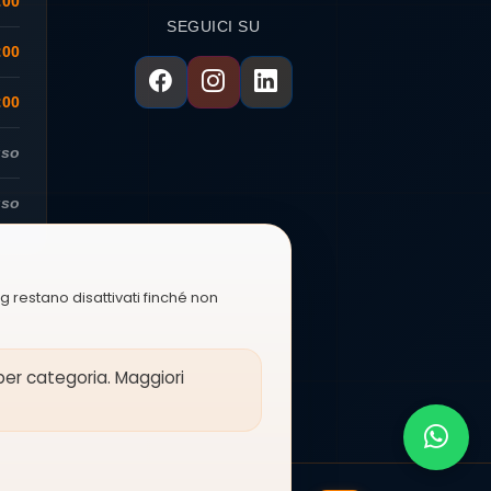
:00
SEGUICI SU
:00
:00
uso
uso
ng restano disattivati finché non
 per categoria. Maggiori