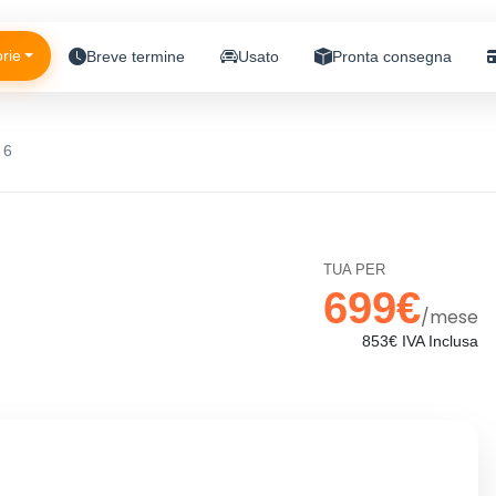
rie
Breve termine
Usato
Pronta consegna
 6
TUA PER
699€
/mese
853€ IVA Inclusa