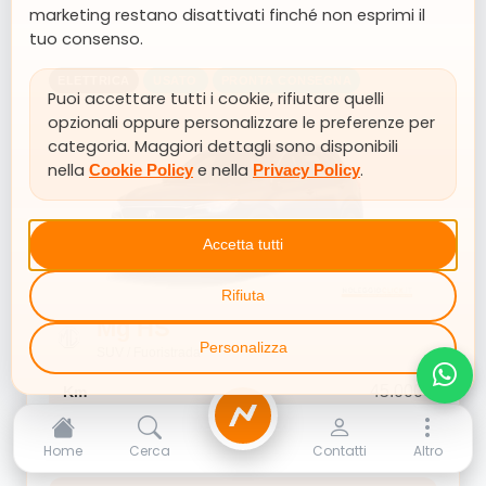
marketing restano disattivati finché non esprimi il
tuo consenso.
ELETTRICA
USATO
PRONTA CONSEGNA
Puoi accettare tutti i cookie, rifiutare quelli
opzionali oppure personalizzare le preferenze per
categoria. Maggiori dettagli sono disponibili
nella
e nella
.
Cookie Policy
Privacy Policy
Accetta tutti
Rifiuta
Mg HS
Personalizza
SUV / Fuoristrada
45.000
Km
NoleggioClick
36 mesi
Durata
Home
Cerca
Contatti
Altro