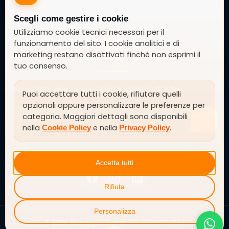
Scegli come gestire i cookie
Utilizziamo cookie tecnici necessari per il
funzionamento del sito. I cookie analitici e di
marketing restano disattivati finché non esprimi il
Newsletter
tuo consenso.
Iscriviti per ricevere le nostre migliori offerte
Puoi accettare tutti i cookie, rifiutare quelli
opzionali oppure personalizzare le preferenze per
categoria. Maggiori dettagli sono disponibili
nella
e nella
.
Cookie Policy
Privacy Policy
SEGUICI SU
Accetta tutti
Rifiuta
Personalizza
P. IVA: 03374750788
© 2026 NoleggioClick
•