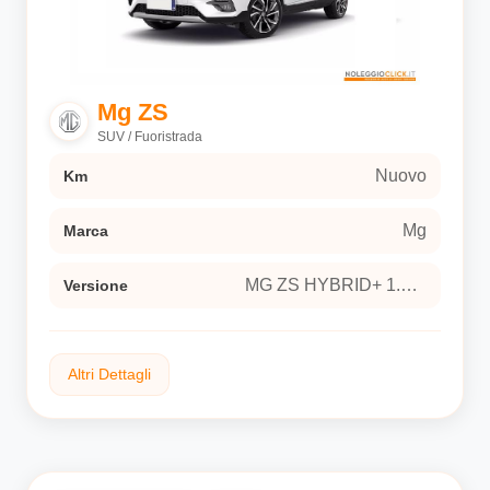
Interni
Sedili in similpelle
Versione
Mg ZS
MG ZS HYBRID+ 1.5 Hybrid+ Luxury Sport utility
SUV / Fuoristrada
vehicle 5-door (Euro 6E)
Nuovo
Km
Mg
Marca
MG ZS HYBRID+ 1.5 Hybrid+ Luxury Sport utility vehicle 5-door (Euro 6E)
Versione
Altri Dettagli