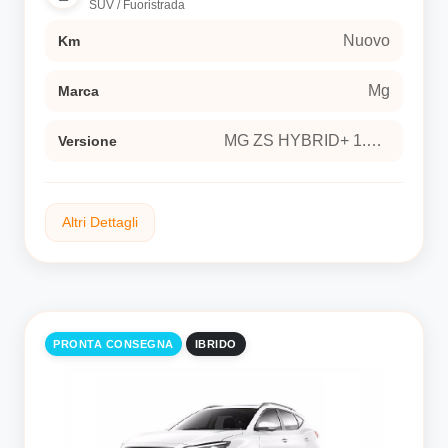
SUV / Fuoristrada
vehicle 5-door (Euro 6E)
Nuovo
Km
Mg
Marca
MG ZS HYBRID+ 1.5 Hybrid+ Luxury Sport utility vehicle 5-door (Euro 6E)
Versione
Altri Dettagli
Ibrido
Tipo carburante
PRONTA CONSEGNA
IBRIDO
aut
Trasmissione
si
Neopatentati
Esterni