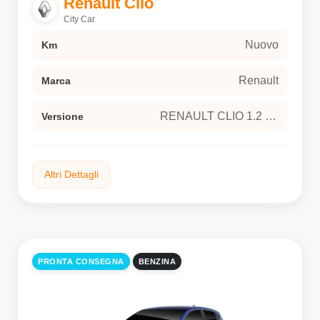
Renault Clio
Versione
City Car
RENAULT CLIO 1.2 TCe 115 techno Hatchback
5-door (Euro 6E)
Nuovo
Km
Renault
Marca
RENAULT CLIO 1.2 TCe 115 techno Hatchback 5-door (Euro 6E)
Versione
Altri Dettagli
Combustione
Tipo carburante
PRONTA CONSEGNA
BENZINA
man
Trasmissione
si
Neopatentati