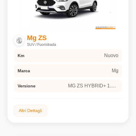
Andes Grey metalizzato
Interni
Sedili in similpelle
Versione
Mg ZS
MG ZS HYBRID+ 1.5 Hybrid+ Luxury Sport utility
SUV / Fuoristrada
vehicle 5-door (Euro 6E)
Nuovo
Km
Mg
Marca
MG ZS HYBRID+ 1.5 Hybrid+ Luxury Sport utility vehicle 5-door (Euro 6E)
Versione
Altri Dettagli