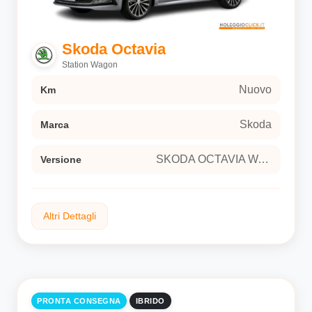
LOFT - Tessuto Grigio
Versione
Skoda Octavia
SKODA OCTAVIA WAGON 2.0 TDI 110KW
Station Wagon
SELECTION DSG SW 5-door (Euro 6E)
Nuovo
Km
Skoda
Marca
SKODA OCTAVIA WAGON 2.0 TDI 110KW SELECTION DSG SW 5-door (Euro 6E)
Versione
Altri Dettagli
Ibrido
Tipo carburante
PRONTA CONSEGNA
IBRIDO