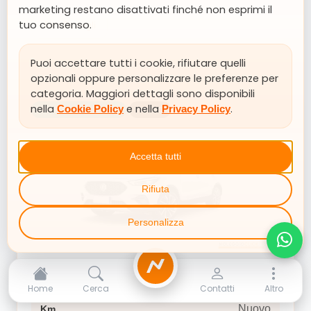
marketing restano disattivati finché non esprimi il
tuo consenso.
Altri Dettagli
Puoi accettare tutti i cookie, rifiutare quelli
opzionali oppure personalizzare le preferenze per
categoria. Maggiori dettagli sono disponibili
Ibrido
Tipo carburante
nella
e nella
.
Cookie Policy
Privacy Policy
PRONTA CONSEGNA
IBRIDO
aut
Trasmissione
si
Neopatentati
Accetta tutti
Esterni
Rifiuta
Andes Grey metalizzato
Interni
Personalizza
Sedili in similpelle
Versione
Mg ZS
NoleggioClick
MG ZS HYBRID+ 1.5 Hybrid+ Luxury Sport utility
SUV / Fuoristrada
Home
Cerca
Contatti
Altro
vehicle 5-door (Euro 6E)
Nuovo
Km