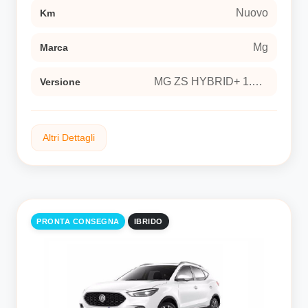
Nuovo
Km
Mg
Marca
MG ZS HYBRID+ 1.5 Hybrid+ Luxury Sport utility vehicle 5-door (Euro 6E)
Versione
Altri Dettagli
Ibrido
Tipo carburante
PRONTA CONSEGNA
IBRIDO
aut
Trasmissione
si
Neopatentati
Esterni
Andes Grey metalizzato