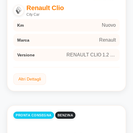
raso nero goffrato, TEP, cuciture rosse
Renault Clio
Versione
City Car
RENAULT CLIO 1.2 TCe 115 techno Hatchback
5-door (Euro 6E)
Nuovo
Km
Renault
Marca
RENAULT CLIO 1.2 TCe 115 techno Hatchback 5-door (Euro 6E)
Versione
Altri Dettagli
Combustione
Tipo carburante
PRONTA CONSEGNA
BENZINA
man
Trasmissione