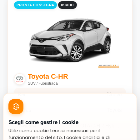
Ibrido
Tipo carburante
PRONTA CONSEGNA
IBRIDO
aut
Trasmissione
si
Neopatentati
Esterni
Ash Grey metallizzato
Interni
Interni in tessuto sostenibile
Versione
Toyota C-HR
TOYOTA C-HR Hybrid 140 Active Sport utility
SUV / Fuoristrada
vehicle 5-door (Euro 6E)
Nuovo
Km
Toyota
Marca
Scegli come gestire i cookie
TOYOTA C-HR Hybrid 140 Active Sport utility vehicle 5-door (Euro 6E)
Versione
Utilizziamo cookie tecnici necessari per il
funzionamento del sito. I cookie analitici e di