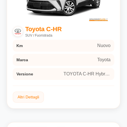
Interni
Interni in tessuto sostenibile
Versione
Toyota C-HR
TOYOTA C-HR Hybrid 140 Active Sport utility
SUV / Fuoristrada
vehicle 5-door (Euro 6E)
Nuovo
Km
Toyota
Marca
TOYOTA C-HR Hybrid 140 Active Sport utility vehicle 5-door (Euro 6E)
Versione
Altri Dettagli