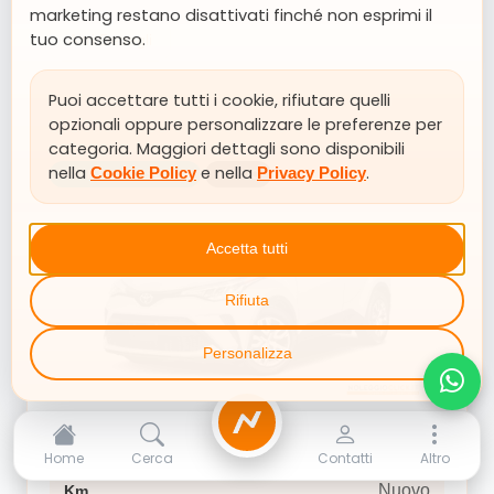
marketing restano disattivati finché non esprimi il
tuo consenso.
Altri Dettagli
Puoi accettare tutti i cookie, rifiutare quelli
opzionali oppure personalizzare le preferenze per
categoria. Maggiori dettagli sono disponibili
Ibrido
Tipo carburante
nella
e nella
.
Cookie Policy
Privacy Policy
PRONTA CONSEGNA
IBRIDO
aut
Trasmissione
si
Neopatentati
Accetta tutti
Esterni
Rifiuta
Ash Grey metallizzato
Interni
Personalizza
Interni in tessuto sostenibile
Versione
Toyota C-HR
NoleggioClick
TOYOTA C-HR Hybrid 140 Active Sport utility
SUV / Fuoristrada
Home
Cerca
Contatti
Altro
vehicle 5-door (Euro 6E)
Nuovo
Km