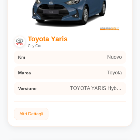
Super White pastello
Interni
Tessuto nero
Versione
Toyota Yaris
TOYOTA YARIS Hybrid 115 Icon Hatchback 5-
City Car
door (Euro 6E)
Nuovo
Km
Toyota
Marca
TOYOTA YARIS Hybrid 115 Icon Hatchback 5-door (Euro 6E)
Versione
Altri Dettagli