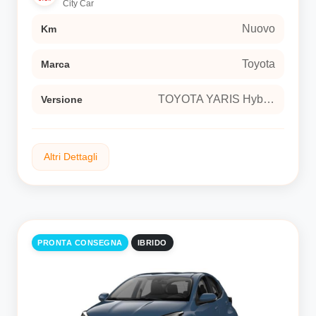
City Car
door (Euro 6E)
Nuovo
Km
Toyota
Marca
TOYOTA YARIS Hybrid 115 Icon Hatchback 5-door (Euro 6E)
Versione
Altri Dettagli
Ibrido
Tipo carburante
PRONTA CONSEGNA
IBRIDO
aut
Trasmissione
si
Neopatentati
Esterni