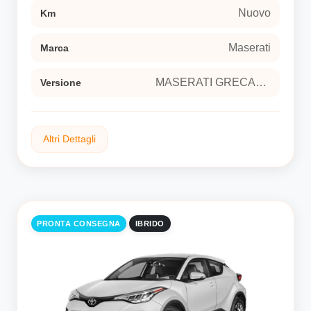
Nuovo
Km
Maserati
Marca
MASERATI GRECALE 2.0 250cv MHEV Q4 auto Sport utility vehicle 5-door (Euro 6E)
Versione
Altri Dettagli
Ibrido
Tipo carburante
PRONTA CONSEGNA
IBRIDO
aut
Trasmissione
si
Neopatentati
Esterni
Ash Grey metallizzato